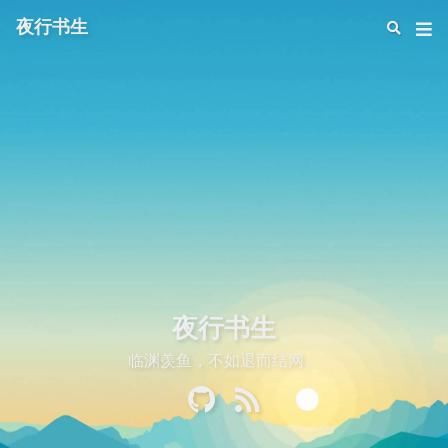
夜行书生
夜行书生
临渊羡鱼，不如退而结网。