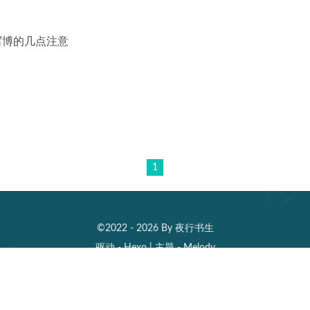
n写博的几点注意
1
©2022 - 2026 By 夜行书生
驱动 -
Hexo
|
主题 -
Melody
It is better to be excellent than to be envious.
鄂ICP备2020021979号-2
36418
|
42351