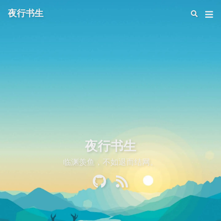
夜行书生
夜行书生
临渊羡鱼，不如退而结网。